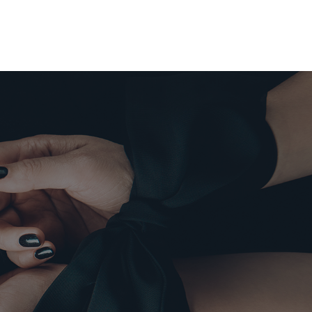
0
tera
UCTOS
NDA
ACTO