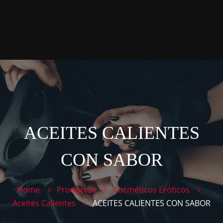
P
P
T
C
ACEITES CALIENTES
CON SABOR
Home
Productos
Cosméticos Eróticos
Aceites Calientes
ACEITES CALIENTES CON SABOR