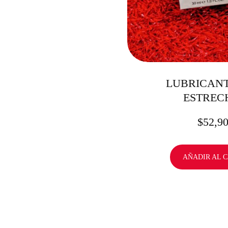
LUBRICANT
ESTREC
$
52,9
AÑADIR AL 