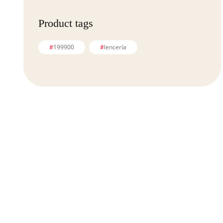
Product tags
199900
lencería