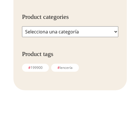
Product categories
Product tags
199900
lencería