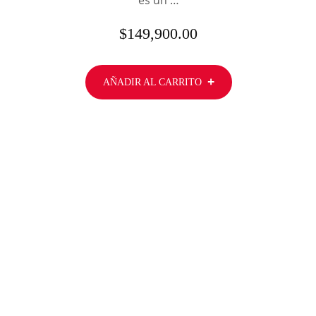
es un …
$
149,900.00
AÑADIR AL CARRITO