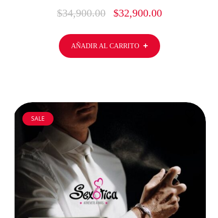
$
34,900.00
$
32,900.00
AÑADIR AL CARRITO
SALE