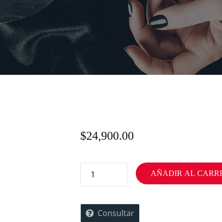
$
24,900.00
AÑADIR AL CARR
Consultar