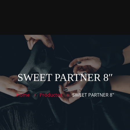
P
P
T
C
SWEET PARTNER 8″
Home
Productos
SWEET PARTNER 8″