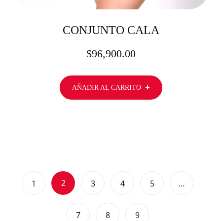
CONJUNTO CALA
$
96,900.00
AÑADIR AL CARRITO
2
1
3
4
5
…
7
8
9