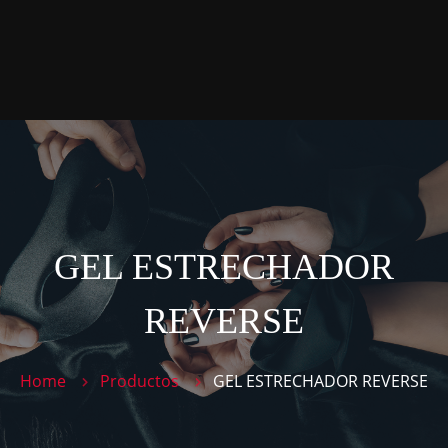
P
P
T
C
GEL ESTRECHADOR
REVERSE
Home
Productos
GEL ESTRECHADOR REVERSE