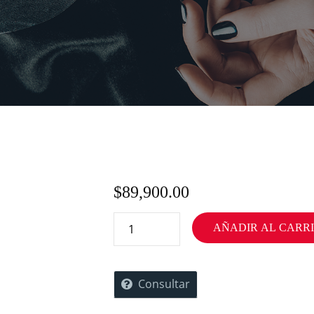
$
89,900.00
AÑADIR AL CARR
Consultar