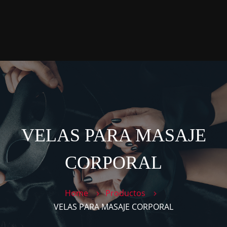
P
P
T
C
VELAS PARA MASAJE
CORPORAL
Home
Productos
VELAS PARA MASAJE CORPORAL