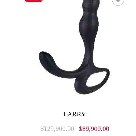
LARRY
$
129,900.00
$
89,900.00