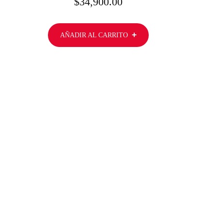
$
34,900.00
AÑADIR AL CARRITO