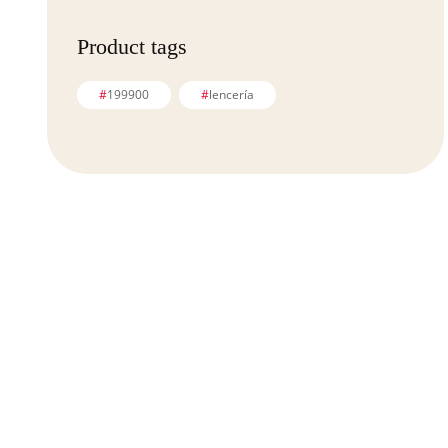
Product tags
199900
lencería